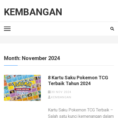
Skip
to
KEMBANGAN
content
(Press
Enter)
Month:
November 2024
8 Kartu Saku Pokemon TCG
Terbaik Tahun 2024
30 NOV 2024
KEMBANGAN
Kartu Saku Pokemon TCG Terbaik –
Salah satu kunci kemenangan dalam