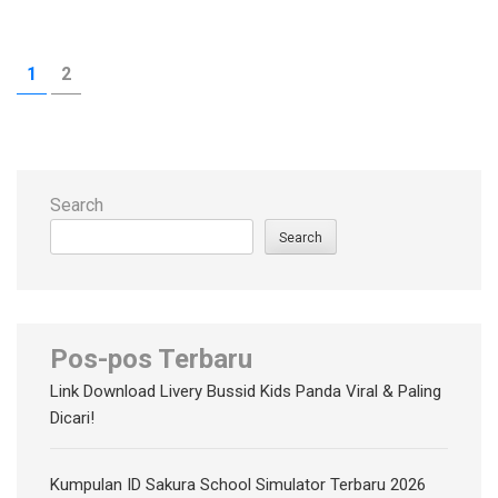
Posts
PAGE
PAGE
1
2
pagination
Search
Search
Pos-pos Terbaru
Link Download Livery Bussid Kids Panda Viral & Paling
Dicari!
Kumpulan ID Sakura School Simulator Terbaru 2026