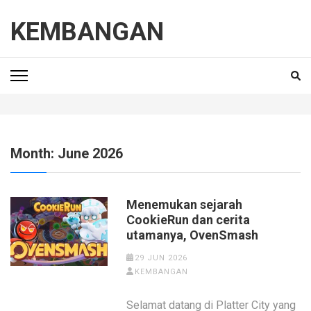
Skip
to
KEMBANGAN
content
(Press
Enter)
Month:
June 2026
Menemukan sejarah
CookieRun dan cerita
utamanya, OvenSmash
29 JUN 2026
KEMBANGAN
Selamat datang di Platter City yang