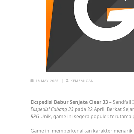
18 MAY 2025
KEMBANGAN
Ekspedisi Babur Senjata Clear 33
– Sandfall 
Ekspedisi Cabang 33
pada 22 April. Berkat Se
RPG
Unik, game ini segera populer, terutam
Game ini memperkenalkan karakter menarik Gu