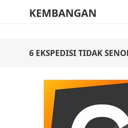
Skip
KEMBANGAN
to
content
(Press
Enter)
6 EKSPEDISI TIDAK SEN