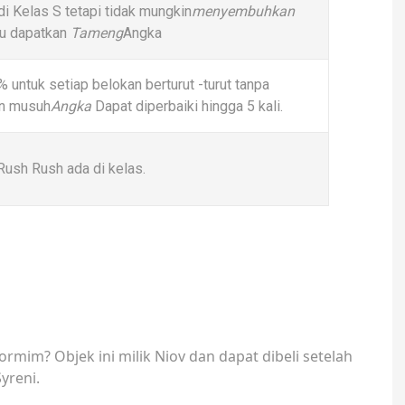
di Kelas S tetapi tidak mungkin
menyembuhkan
au dapatkan
Tameng
Angka
 untuk setiap belokan berturut -turut tanpa
n musuh
Angka
Dapat diperbaiki hingga 5 kali.
Rush Rush ada di kelas.
rmim? Objek ini milik Niov dan dapat dibeli setelah
yreni.