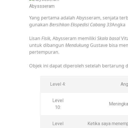
Abyssseram
Yang pertama adalah Abysseram, senjata terb
gunakan
Bersihkan Ekspedisi Cabang 33
Angka
Lisan
Fisik,
Abysseram memiliki
Skala basal
Vit
untuk dibangun
Mendukung
Gustave bisa mem
pertempuran.
Objek ini dapat diperoleh setelah bertarung de
Level 4:
Ang
Level
Meningka
10:
Level
Ketika saya menemp