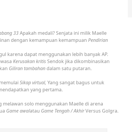
Cabang 33
Apakah medali? Senjata ini milik Maelle
rmainan dengan kemampuan kemampuan
Pendirian
gul karena dapat menggunakan lebih banyak AP.
dewasa
Kerusakan kritis
Sendok jika dikombinasikan
tkan
Giliran tambahan
dalam satu putaran.
 memulai
Sikap virtual,
Yang sangat bagus untuk
mendapatkan yang pertama.
g melawan solo menggunakan Maelle di arena
tua
Game awal
atau
Game Tengah / Akhir
Versus Golgra.