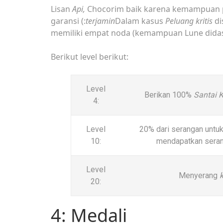
Lisan
Api,
Chocorim baik karena kemampuan p
garansi (:
terjamin
Dalam kasus
Peluang kritis
di
memiliki empat noda (kemampuan Lune did
Berikut level berikut:
Level
Berikan 100%
Santai K
4:
Level
20% dari serangan untuk
10:
mendapatkan serang
Level
Menyerang
k
20:
4: Medali