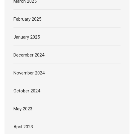
March 2025
February 2025
January 2025
December 2024
November 2024
October 2024
May 2023
April 2023