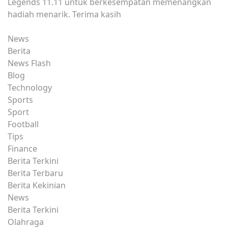
Legends 11.11 untuk berkesempatan memenangkan
hadiah menarik. Terima kasih
News
Berita
News Flash
Blog
Technology
Sports
Sport
Football
Tips
Finance
Berita Terkini
Berita Terbaru
Berita Kekinian
News
Berita Terkini
Olahraga