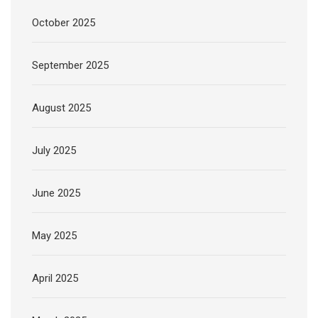
October 2025
September 2025
August 2025
July 2025
June 2025
May 2025
April 2025