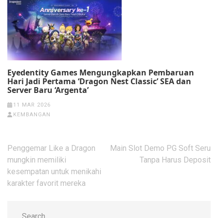
Eyedentity Games Mengungkapkan Pembaruan
Hari Jadi Pertama ‘Dragon Nest Classic’ SEA dan
Server Baru ‘Argenta’
11 MAR 2026
KEMBANGAN
Post
Penggemar Like a Dragon
Main Slot Demo PG Soft Seru
navigation
mungkin memiliki
Tanpa Harus Deposit
kesempatan untuk menikahi
karakter favorit mereka
Search