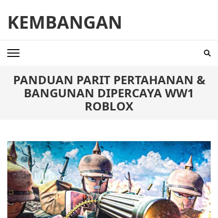
Skip
KEMBANGAN
to
content
(Press
Enter)
PANDUAN PARIT PERTAHANAN &
BANGUNAN DIPERCAYA WW1
ROBLOX