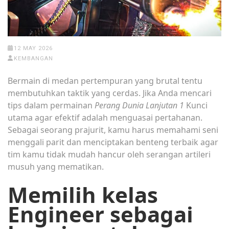
12 MAY 2026
KEMBANGAN
Bermain di medan pertempuran yang brutal tentu
membutuhkan taktik yang cerdas. Jika Anda mencari
tips dalam permainan
Perang Dunia Lanjutan 1
Kunci
utama agar efektif adalah menguasai pertahanan.
Sebagai seorang prajurit, kamu harus memahami seni
menggali parit dan menciptakan benteng terbaik agar
tim kamu tidak mudah hancur oleh serangan artileri
musuh yang mematikan.
Memilih kelas
Engineer sebagai