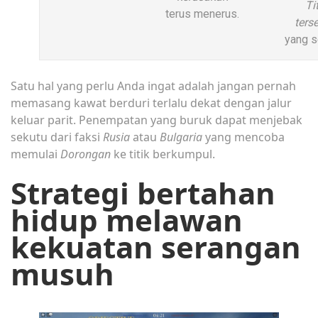
Ti
terus menerus.
ters
yang s
Satu hal yang perlu Anda ingat adalah jangan pernah
memasang kawat berduri terlalu dekat dengan jalur
keluar parit. Penempatan yang buruk dapat menjebak
sekutu dari faksi
Rusia
atau
Bulgaria
yang mencoba
memulai
Dorongan
ke titik berkumpul.
Strategi bertahan
hidup melawan
kekuatan serangan
musuh