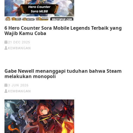
6 Hero Counter Sora Mobile Legends Terbaik yang
Wajib Kamu Coba
21 DEC 2025
KEMBANGAN
Gabe Newell menanggapi tuduhan bahwa Steam
melakukan monopoli
3 JUN 2026
KEMBANGAN