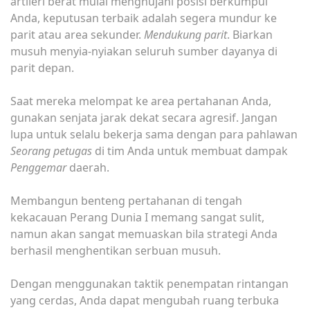
artileri berat mulai menghujani posisi berkumpul
Anda, keputusan terbaik adalah segera mundur ke
parit atau area sekunder.
Mendukung parit
. Biarkan
musuh menyia-nyiakan seluruh sumber dayanya di
parit depan.
Saat mereka melompat ke area pertahanan Anda,
gunakan senjata jarak dekat secara agresif. Jangan
lupa untuk selalu bekerja sama dengan para pahlawan
Seorang petugas
di tim Anda untuk membuat dampak
Penggemar
daerah.
Membangun benteng pertahanan di tengah
kekacauan Perang Dunia I memang sangat sulit,
namun akan sangat memuaskan bila strategi Anda
berhasil menghentikan serbuan musuh.
Dengan menggunakan taktik penempatan rintangan
yang cerdas, Anda dapat mengubah ruang terbuka