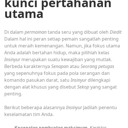
kunci pertahanan
utama
Di dalam
permainan
tanda seru yang dibuat oleh
Diedit
Dalam hal ini peran setiap pemain sangatlah penting
untuk meraih kemenangan. Namun, jika fokus utama
Anda adalah bertahan hidup, maka pilihlah kelas
Insinyur
merupakan suatu kewajiban yang mutlak.
Berbeda karakternya
Senapan
atau
Seorang petugas
yang sepenuhnya fokus pada pola serangan dan
komando pasukan darat, satu
Insinyur
dilengkapi
dengan alat khusus yang disebut
Sekop
yang sangat
penting.
Berikut beberapa alasannya
Insinyur
Jadilah penentu
keselamatan tim Anda.
Kecepatan pembuatan maksimum.
Karakter: