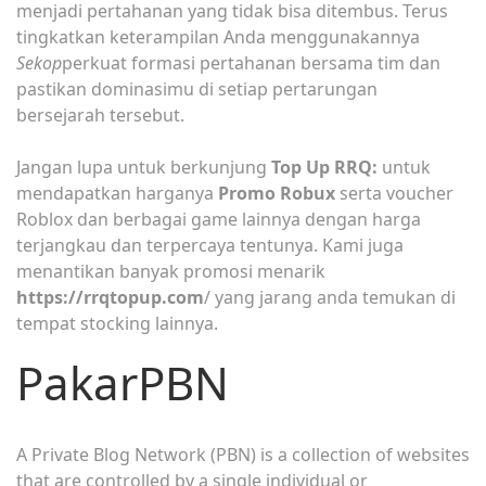
menjadi pertahanan yang tidak bisa ditembus. Terus
tingkatkan keterampilan Anda menggunakannya
Sekop
perkuat formasi pertahanan bersama tim dan
pastikan dominasimu di setiap pertarungan
bersejarah tersebut.
Jangan lupa untuk berkunjung
Top Up RRQ:
untuk
mendapatkan harganya
Promo Robux
serta voucher
Roblox dan berbagai game lainnya dengan harga
terjangkau dan terpercaya tentunya. Kami juga
menantikan banyak promosi menarik
https://rrqtopup.com
/ yang jarang anda temukan di
tempat stocking lainnya.
PakarPBN
A Private Blog Network (PBN) is a collection of websites
that are controlled by a single individual or