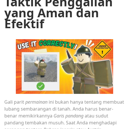
Taktik Penggalian
yang Aman dan
Efektif
Gali parit
permainan
ini bukan hanya tentang membuat
lubang sembarangan di tanah. Anda harus benar-
benar memikirkannya
Garis pandang
atau sudut
pandang tembakan musuh. Saat Anda menghadapi