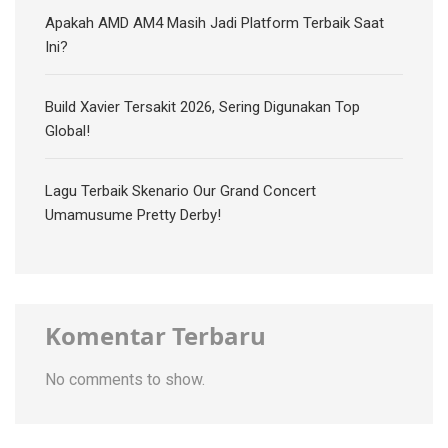
Apakah AMD AM4 Masih Jadi Platform Terbaik Saat
Ini?
Build Xavier Tersakit 2026, Sering Digunakan Top
Global!
Lagu Terbaik Skenario Our Grand Concert
Umamusume Pretty Derby!
Komentar Terbaru
No comments to show.