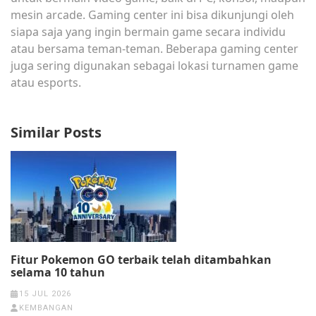
mesin arcade. Gaming center ini bisa dikunjungi oleh
siapa saja yang ingin bermain game secara individu
atau bersama teman-teman. Beberapa gaming center
juga sering digunakan sebagai lokasi turnamen game
atau esports.
Similar Posts
Fitur Pokemon GO terbaik telah ditambahkan
selama 10 tahun
15 JUL 2026
KEMBANGAN