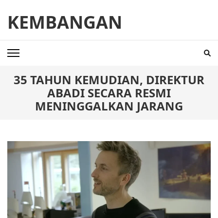
Skip
KEMBANGAN
to
content
(Press
Enter)
35 TAHUN KEMUDIAN, DIREKTUR
ABADI SECARA RESMI
MENINGGALKAN JARANG