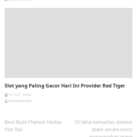
Slot yang Paling Gacor Hari Ini Provider Red Tiger
15 OCT 2025
KEMBANGAN
Post
Best Build Phareon Honkai:
35 tahun kemudian, direktur
navigation
Star Rail:
abadi secara resmi
meninggalkan jarang