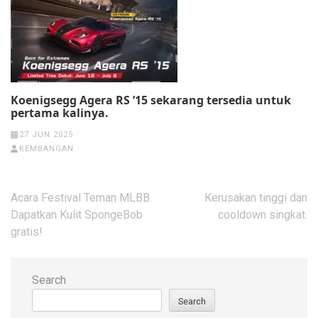
Koenigsegg Agera RS ’15 sekarang tersedia untuk
pertama kalinya.
27 JUN 2025
KEMBANGAN
Post
Acara Festival Teman MLBB.
Kerusakan tinggi dan
navigation
Dapatkan Kulit SpongeBob
cooldown singkat.
gratis!
Search
Search