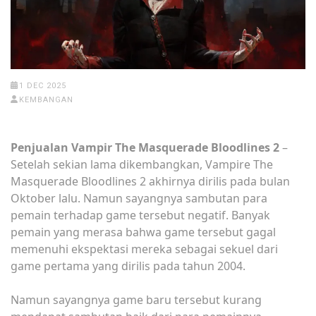
1 DEC 2025
KEMBANGAN
Penjualan Vampir The Masquerade Bloodlines 2
–
Setelah sekian lama dikembangkan, Vampire The
Masquerade Bloodlines 2 akhirnya dirilis pada bulan
Oktober lalu. Namun sayangnya sambutan para
pemain terhadap game tersebut negatif. Banyak
pemain yang merasa bahwa game tersebut gagal
memenuhi ekspektasi mereka sebagai sekuel dari
game pertama yang dirilis pada tahun 2004.
Namun sayangnya game baru tersebut kurang