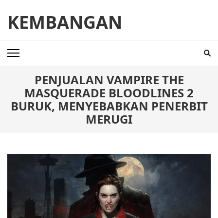
Skip
KEMBANGAN
to
content
(Press
Enter)
PENJUALAN VAMPIRE THE
MASQUERADE BLOODLINES 2
BURUK, MENYEBABKAN PENERBIT
MERUGI