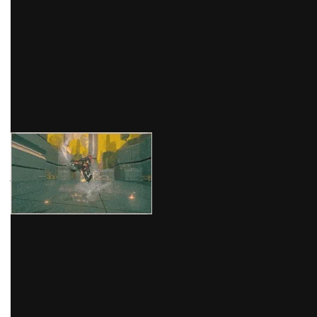
akan menghabiskan HP tergantung dari jenis Special
ATK/EX Special ATK yang digunakan.
Selama HP diatas 25%, menggunakan ATK khusus
(bukan EX Special ATK) akan menguras 16% HP dan
melancarkan serangan fisik ke musuh selama
beberapa detik.
melalui GIPHY
Jika serangan ini dibiarkan hingga durasinya berakhir,
maka secara otomatis akan ditindaklanjuti dengan
serangan fisik yang lebih kuat yang mengisi kembali 8
Poin Penentuan. Namun pemain juga dapat
menyelesaikan serangan sebelumnya lebih awal
dengan menekan tombol Special ATK.
Kemudian jika musuh menyerang, ATK khusus dapat
ditekan untuk memblokir serangan tersebut (+5