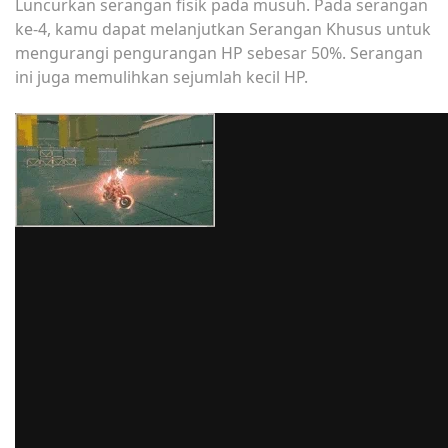
Luncurkan serangan fisik pada musuh. Pada serangan
ke-4, kamu dapat melanjutkan Serangan Khusus untuk
mengurangi pengurangan HP sebesar 50%. Serangan
ini juga memulihkan sejumlah kecil HP.
melalui GIPHY
Ketika ia memiliki 100 poin determinasi atau lebih, Billy
dapat melakukan Hold Basic ATK untuk melancarkan
serangkaian serangan dengan sepeda motornya yang
diakhiri dengan serangan laser sehingga
menimbulkan serangan fisik yang tinggi. Serangan ini
akan memakan biaya 100 poin.
EX Serangan Spesial:
Menggunakan Special ATK Starlight Billy dan EX Special
ATK tidak hanya membutuhkan adrenalin, namun juga