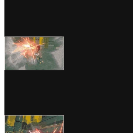
Decision Points). Seperti serangan sebelumnya,
serangan preemptive ini dapat diikuti dengan ATK
khusus untuk menghasilkan serangan fisik yang lebih
kuat.
melalui GIPHY
Dengan adrenalin yang cukup, Billy akan melancarkan
serangan fisik dengan membantingkan sepeda
motornya ke arah musuh. Serangan ini akan
memulihkan 30% HP miliknya.
Serangan Pamungkas /
Berantai:
melalui GIPHY
Memberikan serangan fisik besar-besaran kepada