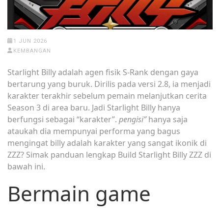
1 JUN 2026
KEMBANGAN
Starlight Billy adalah agen fisik S-Rank dengan gaya
bertarung yang buruk. Dirilis pada versi 2.8, ia menjadi
karakter terakhir sebelum pemain melanjutkan cerita
Season 3 di area baru. Jadi Starlight Billy hanya
berfungsi sebagai “karakter”.
pengisi”
hanya saja
ataukah dia mempunyai performa yang bagus
mengingat billy adalah karakter yang sangat ikonik di
ZZZ? Simak panduan lengkap Build Starlight Billy ZZZ di
bawah ini.
Bermain game