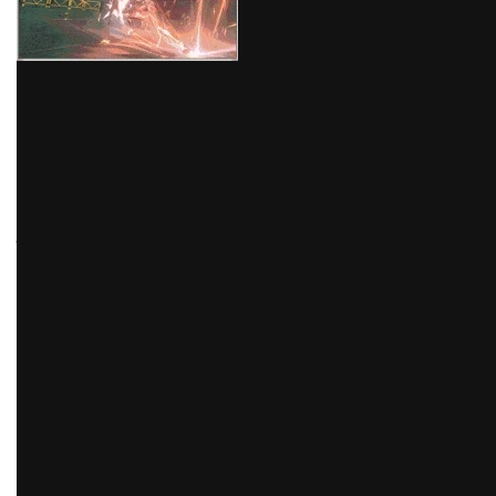
lawan.
Khusus Chain ATK miliknya, Billy mendapatkan 15 poin
Decision setelah memulai serangan.
Kapasitas tambahan
jika ada
Agen Stun, Pertahanan atau Dukungan
orang lain dalam tim, kalau begitu.
Dengan menyerang musuh dengan EX Special ATK
maka serangan ke 4 dari Basic ATK, Chain ATK atau
Ultimate akan menjadi 1.
sebuah piramida
“Cahaya
Bintang” 45 detik (maks 2
sebuah piramida
) Satu jenis
serangan hanya dapat menyebabkan 1
piramida
Masing-masing
sebuah piramida
akan membaik