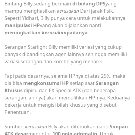
Bintang Billy sedang bermain
di bidang DPS
yang
mampu menghasilkan
kerusakan
Dari jarak fisik.
Seperti Yidhari, Billy punya cara untuk melakukannya
manipulasi HP
yang akan dijalankan nanti
meningkatkan
kerusakan
padanya
.
Serangan Starlight Billy memiliki variasi yang cukup
banyak dibandingkan agen lainnya sehingga memiliki
variasi serangan dan kombo yang menarik.
Tapi pada dasarnya, selama HPnya di atas 25%, maka
dia bisa
mengkonsumsi HP
setiap saat
Serangan
Khusus
dipicu dan EX Special ATK (dan beberapa
serangan lainnya) akan memulihkan HP-nya. Keduanya
bekerja untuk mengisi bilah khusus yang disebut
Penentuan.
Sumber:
kerusakan
Billy akan ditemukan nanti
Simpan
ATK dasar
menuntut
100 poin adrenalin
. Untuk